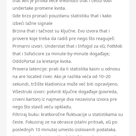
that will je prilika veće vrednosti that i često vodi
undertake promene kvota.
Gde brzo pronaći pouzdanu statistiku that i kako
izbeći lažne signale
Brzina that i tačnost su ključne. Evo izvora that i
provere koje treba da radiš pre nego što reaguješ:
Primarni izvori: Understat that i Infogol za xG; FotMob
that i SofaScore za minute-by-minute događaje;
OddsPortal za kretanje kvota.
Provera latencije: prati da li statistika kasni u odnosu
na are located river. Ako je razlika veća od 10–20
sekundi, tržište kladionica može već biti ispravljeno.
Višestruki izvori: potvrdi ključne događaje (povreda,
crveni karton) iz najmanje dva nezavisna izvora pre
nego što staviš veću opkladu.
Filtriraj buku: kratkoročne fluktuacije u statistikama su
česte. Fokusiraj ze na obrasce (stalni pritisak, xG po
poslednjih 10 minuta) umesto izolovanih podataka.