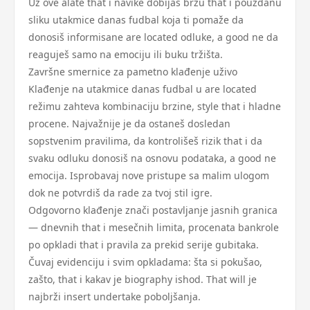
Uz ove alate that i navike dobijaš brzu that i pouzdanu
sliku utakmice danas fudbal koja ti pomaže da
donosiš informisane are located odluke, a good ne da
reaguješ samo na emociju ili buku tržišta.
Završne smernice za pametno klađenje uživo
Klađenje na utakmice danas fudbal u are located
režimu zahteva kombinaciju brzine, style that i hladne
procene. Najvažnije je da ostaneš dosledan
sopstvenim pravilima, da kontrolišeš rizik that i da
svaku odluku donosiš na osnovu podataka, a good ne
emocija. Isprobavaj nove pristupe sa malim ulogom
dok ne potvrdiš da rade za tvoj stil igre.
Odgovorno klađenje znači postavljanje jasnih granica
— dnevnih that i mesečnih limita, procenata bankrole
po opkladi that i pravila za prekid serije gubitaka.
Čuvaj evidenciju i svim opkladama: šta si pokušao,
zašto, that i kakav je biography ishod. That will je
najbrži insert undertake poboljšanja.