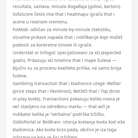
rezultata, sastava, minuta događaja (golovi, kartoni).
SofaScore često ima that i heatmapu igrača that i
ocene u realnom vremenu.
FotMob: odličan za minute-by-minute statistiku,
vizuelne prikaze napada that i notifikacije koje možeš
podesiti za konkretne timove ili igrače.
Understat or Infogol: specijalizovani za xG (expected
goals). Prikazuju xG timeline that i mape šuteva —
ključni su za procenu kvaliteta prilika, ne samo broja
šuteva.
Gambling transaction that i kladionice uloge: Betfair
(price steps that i likvidnost), Bet365 that i Top (brze
in-play kvote). Transactions pokazuju koliko novca je
već stavljeno na određenu marku — that will je
indikator kolika je “verbalna” podrška tržištu.
OddsPortal or BetBrain: istorija kretanja kvota kod više
kladionica. Ako kvota brzo pada, obično je iza toga
informacija koja ze širi tržištem.