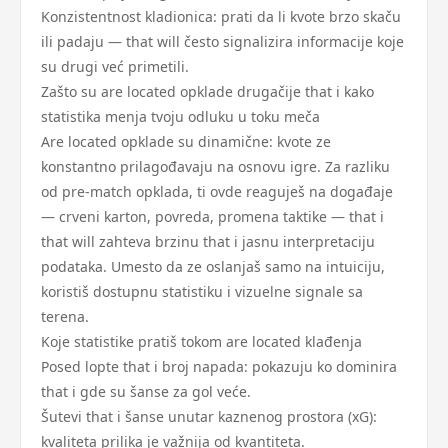
Konzistentnost kladionica: prati da li kvote brzo skaču
ili padaju — that will često signalizira informacije koje
su drugi već primetili.
Zašto su are located opklade drugačije that i kako
statistika menja tvoju odluku u toku meča
Are located opklade su dinamične: kvote ze
konstantno prilagođavaju na osnovu igre. Za razliku
od pre-match opklada, ti ovde reaguješ na događaje
— crveni karton, povreda, promena taktike — that i
that will zahteva brzinu that i jasnu interpretaciju
podataka. Umesto da ze oslanjaš samo na intuiciju,
koristiš dostupnu statistiku i vizuelne signale sa
terena.
Koje statistike pratiš tokom are located klađenja
Posed lopte that i broj napada: pokazuju ko dominira
that i gde su šanse za gol veće.
Šutevi that i šanse unutar kaznenog prostora (xG):
kvaliteta prilika je važnija od kvantiteta.