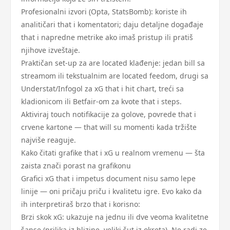
Profesionalni izvori (Opta, StatsBomb): koriste ih
analitičari that i komentatori; daju detaljne događaje
that i napredne metrike ako imaš pristup ili pratiš
njihove izveštaje.
Praktičan set-up za are located klađenje: jedan bill sa
streamom ili tekstualnim are located feedom, drugi sa
Understat/Infogol za xG that i hit chart, treći sa
kladionicom ili Betfair-om za kvote that i steps.
Aktiviraj touch notifikacije za golove, povrede that i
crvene kartone — that will su momenti kada tržište
najviše reaguje.
Kako čitati grafike that i xG u realnom vremenu — šta
zaista znači porast na grafikonu
Grafici xG that i impetus document nisu samo lepe
linije — oni pričaju priču i kvalitetu igre. Evo kako da
ih interpretiraš brzo that i korisno:
Brzi skok xG: ukazuje na jednu ili dve veoma kvalitetne
šanse (prilika iz blizine, veliki šut iz okreta). Ne radi ze