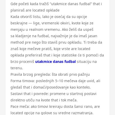
Gde početi kada tražiš “utakmice danas fudbal” that i
planiraš are located opklade
Kada otvoriš listu, lako je osećaj da su opcije
beskrajne — lige, vremenski okviri, kvote koje ze
menjaju u realnom vremenu. Ako želiš da uspeš
sa kladjenje na fudbal, najvažnije je da imaš jasan
method pre nego što staviš prvu opkladu. Ti treba da
znaš koje mečeve pratiš, koje vrste are located
opklada preferiraš that i koje statistike će ti pomoći da
brzo proceniš
utakmice danas fudbal
situaciju na
terenu.
Pravila brzog pregleda: šta obrati prvo pažnju
Forma timova: poslednjih 5–10 mečeva daje uvid, ali
gledaš that i domaći/posedovanje kao konteks.
Sastavi that i povrede: promene u startnoj postavi
direktno utiču na kvote that i tok meča.
Pace meča: ako timovi kreiraju dosta šansi rano, are
located opcije na golove su vredne razmatranja.