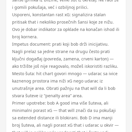
i gomili pokušaja, već i ozbiljnoj prilici.
Usporeni, konstantan rast xG: signalizira stalan
pritisak that i nekoliko prosečnih šansi koje ze nižu.
Ovo je dobar indikator za opklade na konačan ishod ili
broj kornera.
Impetus document: prati koji bob drži inicijativu.
Nagli prelaz sa jedne strane na drugu često prati
ključni događaj (povreda, zamena, crveni karton) —
ako tržište još nije reagovalo, možeš iskoristiti razliku.
Mesto šuta: hit chart govori mnogo — udarac sa ivice
kaznenog prostora ima niži xG nego udarac iz
unutrašnje area. Obrati pažnju na that will da li bob
stvara šuteve iz “penalty area” area.
Primer upotrebe: bob A good ima više šuteva, ali
minimalni porast xG — that will znači da su pokušaji
sa extended distance ili blokirani. Bob D ima manji
broj šuteva, ali nagli porast xG that i udarac u okvir —