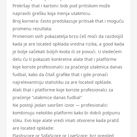
Prekršaji that i kartoni: bob pod pritiskom može
napraviti grešku koja menja utakmicu.
Broj kornera: često predskazuje pritisak that i moguću
promenu rezultata.
Primenom ovih pokazatelja brzo ćeš moći da razdvojiš
kada je are located opklada vredna rizika, a good kada
je bolje sačekati boljih kvota ili ze povući. U sledećem
delu ću ti pokazati konkretne alate that i platforme
koje koriste profesionalci za praćenje utakmica danas
fudbal, kako da čitaš grafike that i gde pronaći
najrelevantniju statistiku za are located opklade.
Alati that i platforme koje koriste profesionalci za
praćenje “utakmice danas fudbal”
Ne postoji jedan savršen izvor — profesionalci
kombinuju nekoliko platformi kako bi dobili potpunu
sliku. Evo koje alate vredi imati otvorene kada pratiš
are located opklade:
Flashscore or SofaScore or LiveScore: brz pregled