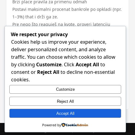
Brzi place pravila za primenu odmah
Postavi maksimalni procenat bankrole po opkladi (npr.
1–3%) that i drži ga ze.
Pre nego što reaguješ na kvote, proveri latenciju
izvora that i potvrdi ključne događaje iz dva nezavisna
We respect your privacy
feeda.
Cookies help us improve your experience,
Ne juri kvote — traži prilike gde statistika that i
deliver personalized content, and analyze
impetus opravdavaju rizik.
traffic. You can choose which cookies to allow
Koristi masculine testove (micro-stakes) da validiraš
by clicking
Customize
. Click
Accept All
to
strategije pre povećanja uloga.
consent or
Reject All
to decline non-essential
Pravilo za prekid: ako imaš niz od 3–5 uzastopnih
cookies.
gubitaka, napravi pauzu that i preispitaj pristup.
Customize
Uvek klađenje tretiraj kao zabavu sa troškom učenja —
nikada ne ugrožavaj osnovne finansijske obaveze.
Reject All
Accept All
Powered by
© 2026 . All Rights Reserved. | Powered by
WordPress