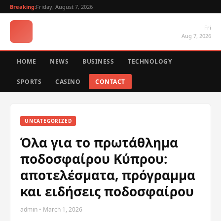
Breaking:
Friday, August 7, 2026
Fri
Aug 7, 2026
HOME
NEWS
BUSINESS
TECHNOLOGY
SPORTS
CASINO
CONTACT
UNCATEGORIZED
Όλα για το πρωτάθλημα
ποδοσφαίρου Κύπρου:
αποτελέσματα, πρόγραμμα
και ειδήσεις ποδοσφαίρου
admin • March 1, 2026