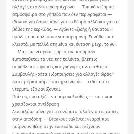
αλλαγές στο δεύτερο ημίχρονο. — Τοπικά ντέρμπι:
ατμόσφαιρα στο γήπεδο που δεν περιγράφεται —
ιδανικά για όσους πάνε για το θέαμα αλλά και για το
βάθος της κερκίδας. — Αγώνες «ζωής ή θανάτου»:
ομάδες που παλεύουν για παραμονή. Συνήθως πιο
κλειστά, με πολλά στημένα και ένταση μέχρι το 90′.
— Ματς με νεαρούς φορ: όταν μια ομάδα
εμπιστεύεται τα νέα της ταλέντα, βλέπεις
απρόβλεπτες φάσεις και γρήγορες αντεπιθέσεις.
Συμβουλή: κράτα ειδοποιήσεις για αλλαγές ώρας/
διαιτητή και πάρε εισιτήριο νωρίς — ειδικά στα
ντέρμπι, εξαφανίζονται.
Παίκτες που αξίζει να παρακολουθείς — και ποιοι
χρειάζονται αντίδραση
Δεν μιλάμε μόνο για τα ονόματα, αλλά για τις τάσεις
στην απόδοση: — Breakout ταλέντα: νεαροί που
παίρνουν θέση στην ενδεκάδα και δείχνουν
ψυχραιμία μπροστά στο τέρμα. Αυτοί γίνονται «must