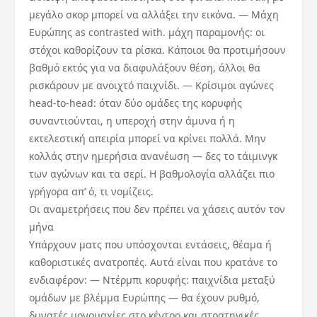
μεγάλο σκορ μπορεί να αλλάξει την εικόνα. — Μάχη
Ευρώπης as contrasted with. μάχη παραμονής: οι
στόχοι καθορίζουν τα ρίσκα. Κάποιοι θα προτιμήσουν
βαθμό εκτός για να διαφυλάξουν θέση, άλλοι θα
ρισκάρουν με ανοιχτό παιχνίδι. — Κρίσιμοι αγώνες
head-to-head: όταν δύο ομάδες της κορυφής
συναντιούνται, η υπεροχή στην άμυνα ή η
εκτελεστική απειρία μπορεί να κρίνει πολλά. Μην
κολλάς στην ημερήσια ανανέωση — δες το τάιμινγκ
των αγώνων και τα σερί. Η βαθμολογία αλλάζει πιο
γρήγορα απ’ ό, τι νομίζεις.
Οι αναμετρήσεις που δεν πρέπει να χάσεις αυτόν τον
μήνα
Υπάρχουν ματς που υπόσχονται εντάσεις, θέαμα ή
καθοριστικές ανατροπές. Αυτά είναι που κρατάνε το
ενδιαφέρον: — Ντέρμπι κορυφής: παιχνίδια μεταξύ
ομάδων με βλέμμα Ευρώπης — θα έχουν ρυθμό,
δυνατές μονομαχίες στο κέντρο και στρατηγικές